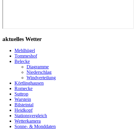
aktuelles Wetter
Mehlhügel
Tommeshof
Belecke
Diagramme
Niederschlag
Windverteilung
Körtlinghausen
Romecke
Suttrop
Warstein
Bilsteintal
Heidkopf
Stationsvergleich
Wetterkamera
Sonne- & Monddaten